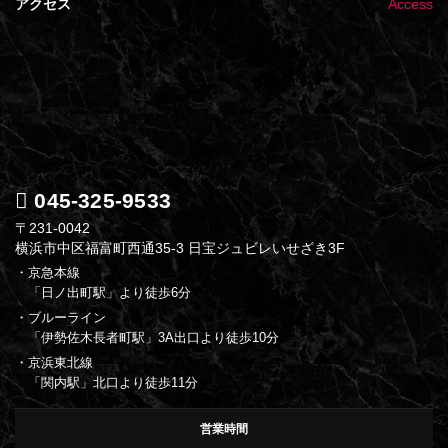
アクセス
Access
045-325-9533
〒231-0042
横浜市中区福富町西通35-3 日宝ジュビレいせざき3F
・京急本線
「日ノ出町駅」より徒歩6分
・ブルーライン
「伊勢佐木長者町駅」3A出口より徒歩10分
・京浜東北線
「関内駅」北口より徒歩11分
営業時間