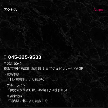
アクセス
Access
045-325-9533
〒231-0042
横浜市中区福富町西通35-3 日宝ジュビレいせざき3F
・京急本線
「日ノ出町駅」より徒歩6分
・ブルーライン
「伊勢佐木長者町駅」3A出口より徒歩10分
・京浜東北線
「関内駅」北口より徒歩11分