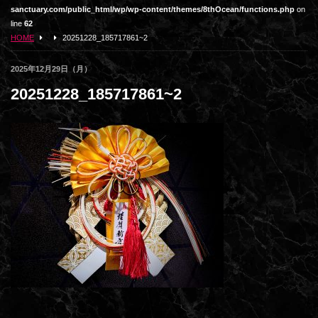
sanctuary.com/public_html/wp/wp-content/themes/8thOcean/functions.php
on
line
62
HOME
20251228_185717861~2
2025年12月29日（月）
20251228_185717861~2