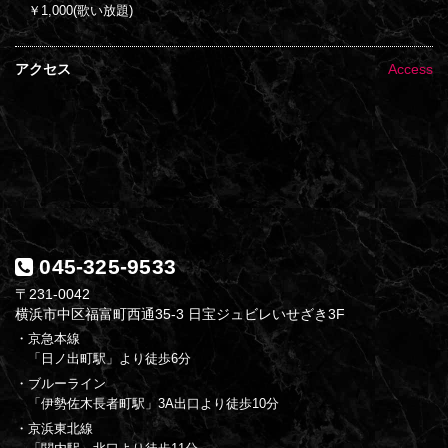
￥1,000(歌い放題)
アクセス
Access
045-325-9533
〒231-0042
横浜市中区福富町西通35-3 日宝ジュビレいせざき3F
・京急本線
「日ノ出町駅」より徒歩6分
・ブルーライン
「伊勢佐木長者町駅」3A出口より徒歩10分
・京浜東北線