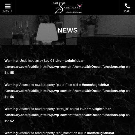
MENU
CALL
NEWS
Warning
: Undefined array key 0 in
/home/eighth/bar-
sanctuary.com/public_html/wp/wp-content/themes/8thOcean/functions.php
on
line
55
Warning
: Attempt to read property "parent" on null in
/home/eighth/bar-
sanctuary.com/public_html/wp/wp-content/themes/8thOcean/functions.php
on
line
56
Warning
: Attempt to read property "term_id" on null in
/home/eighth/bar-
sanctuary.com/public_html/wp/wp-content/themes/8thOcean/functions.php
on
line
62
Warning
: Attempt to read property "cat_name" on null in
/home/eighth/bar-