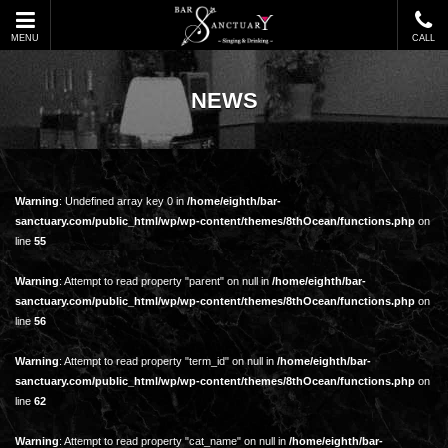
MENU
CALL
NEWS
Warning
: Undefined array key 0 in
/home/eighth/bar-
sanctuary.com/public_html/wp/wp-content/themes/8thOcean/functions.php
on
line
55
Warning
: Attempt to read property "parent" on null in
/home/eighth/bar-
sanctuary.com/public_html/wp/wp-content/themes/8thOcean/functions.php
on
line
56
Warning
: Attempt to read property "term_id" on null in
/home/eighth/bar-
sanctuary.com/public_html/wp/wp-content/themes/8thOcean/functions.php
on
line
62
Warning
: Attempt to read property "cat_name" on null in
/home/eighth/bar-