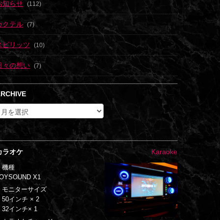
お知らせ
(112)
カクテル
(7)
スピリッツ
(10)
日々の想い
(7)
RCHIVE
カラオケ
Karaoke
・機種
OYSOUND X1
・モニターサイズ
50インチ × 2
32インチ× 1