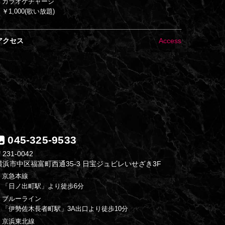
・カラオケチャージ
￥1,000(歌い放題)
アクセス
Access
045-325-9533
231-0042
横浜市中区福富町西通35-3 日宝ジュビレいせざき3F
・京急本線
「日ノ出町駅」より徒歩6分
・ブルーライン
「伊勢佐木長者町駅」3A出口より徒歩10分
・京浜東北線