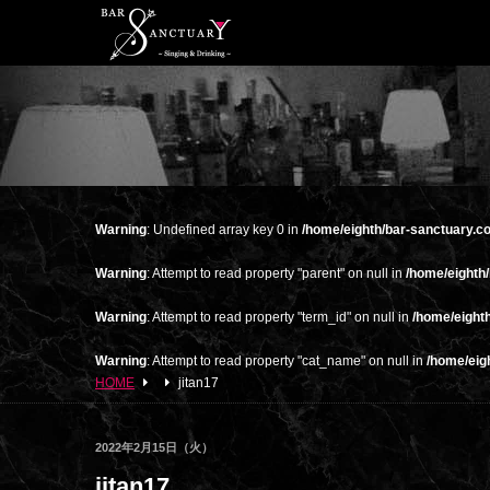
Warning
: Undefined array key 0 in
/home/eighth/bar-sanctuary.c
Warning
: Attempt to read property "parent" on null in
/home/eighth
Warning
: Attempt to read property "term_id" on null in
/home/eight
Warning
: Attempt to read property "cat_name" on null in
/home/eig
HOME
jitan17
2022年2月15日（火）
jitan17