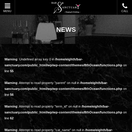
MENU
CALL
NEWS
Warning
: Undefined array key 0 in
/home/eighth/bar-
sanctuary.com/public_html/wp/wp-content/themes/8thOcean/functions.php
on
line
55
Warning
: Attempt to read property "parent" on null in
/home/eighth/bar-
sanctuary.com/public_html/wp/wp-content/themes/8thOcean/functions.php
on
line
56
Warning
: Attempt to read property "term_id" on null in
/home/eighth/bar-
sanctuary.com/public_html/wp/wp-content/themes/8thOcean/functions.php
on
line
62
Warning
: Attempt to read property "cat_name" on null in
/home/eighth/bar-