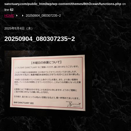
sanctuary.com/public_html/wp/wp-content/themes/8thOcean/functions.php
on
line
62
HOME
20250904_080307235~2
2025年9月4日（木）
20250904_080307235~2