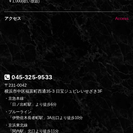
￥1,000(歌い放題)
アクセス
Access
045-325-9533
〒231-0042
横浜市中区福富町西通35-3 日宝ジュビレいせざき3F
・京急本線
「日ノ出町駅」より徒歩6分
・ブルーライン
「伊勢佐木長者町駅」3A出口より徒歩10分
・京浜東北線
「関内駅」北口より徒歩11分