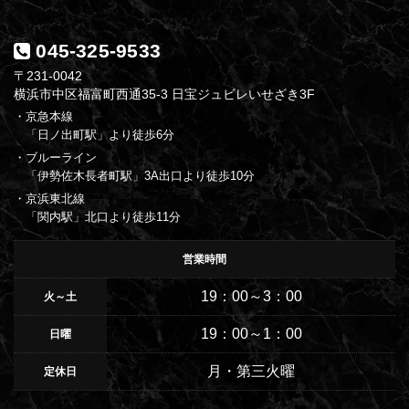
045-325-9533
〒231-0042
横浜市中区福富町西通35-3 日宝ジュビレいせざき3F
・京急本線
「日ノ出町駅」より徒歩6分
・ブルーライン
「伊勢佐木長者町駅」3A出口より徒歩10分
・京浜東北線
「関内駅」北口より徒歩11分
営業時間
19：00～3：00
火～土
19：00～1：00
日曜
月・第三火曜
定休日