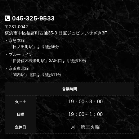
045-325-9533
〒231-0042
横浜市中区福富町西通35-3 日宝ジュビレいせざき3F
・京急本線
「日ノ出町駅」より徒歩6分
・ブルーライン
「伊勢佐木長者町駅」3A出口より徒歩10分
・京浜東北線
「関内駅」北口より徒歩11分
営業時間
19：00～3：00
火～土
19：00～1：00
日曜
月・第三火曜
定休日