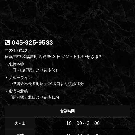
045-325-9533
〒231-0042
横浜市中区福富町西通35-3 日宝ジュビレいせざき3F
・京急本線
「日ノ出町駅」より徒歩6分
・ブルーライン
「伊勢佐木長者町駅」3A出口より徒歩10分
・京浜東北線
「関内駅」北口より徒歩11分
営業時間
19：00～3：00
火～土