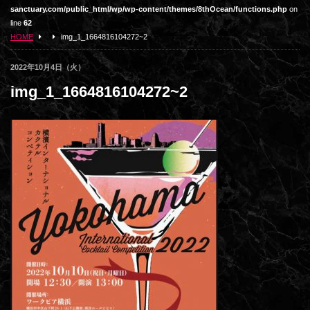
sanctuary.com/public_html/wp/wp-content/themes/8thOcean/functions.php
on
line
62
HOME
img_1_1664816104272~2
2022年10月4日（火）
img_1_1664816104272~2