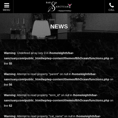
MENU
CALL
NEWS
Warning
: Undefined array key 0 in
/home/eighth/bar-
sanctuary.com/public_html/wp/wp-content/themes/8thOcean/functions.php
on
line
55
Warning
: Attempt to read property "parent" on null in
/home/eighth/bar-
sanctuary.com/public_html/wp/wp-content/themes/8thOcean/functions.php
on
line
56
Warning
: Attempt to read property "term_id" on null in
/home/eighth/bar-
sanctuary.com/public_html/wp/wp-content/themes/8thOcean/functions.php
on
line
62
Warning
: Attempt to read property "cat_name" on null in
/home/eighth/bar-