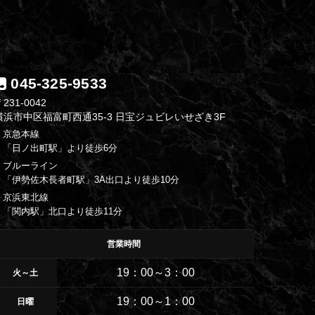
045-325-9533
231-0042
横浜市中区福富町西通35-3 日宝ジュビレいせざき3F
・京急本線
「日ノ出町駅」より徒歩6分
・ブルーライン
「伊勢佐木長者町駅」3A出口より徒歩10分
・京浜東北線
「関内駅」北口より徒歩11分
営業時間
19：00～3：00
火～土
19：00～1：00
日曜