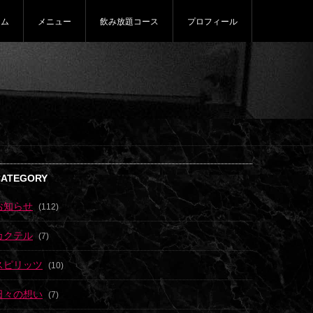
ーム
メニュー
飲み放題コース
プロフィール
CATEGORY
お知らせ
(112)
カクテル
(7)
スピリッツ
(10)
日々の想い
(7)