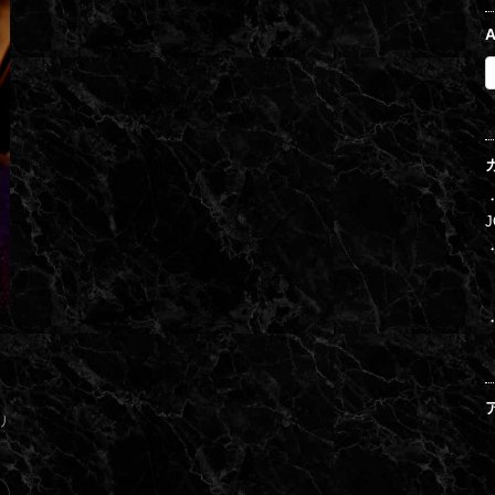
A
J
リ