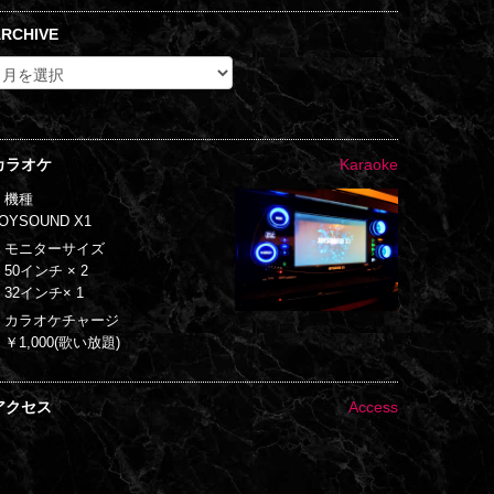
RCHIVE
カラオケ
Karaoke
・機種
OYSOUND X1
・モニターサイズ
50インチ × 2
32インチ× 1
・カラオケチャージ
￥1,000(歌い放題)
アクセス
Access