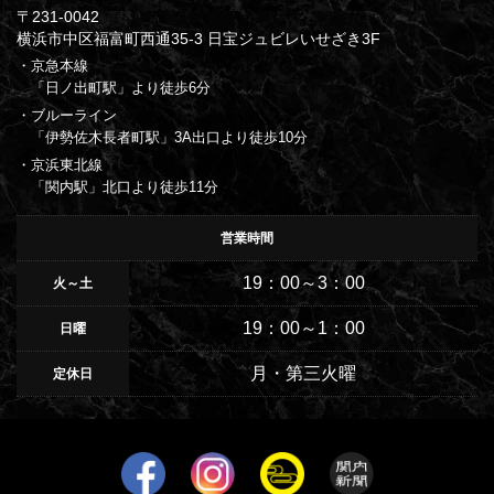
〒231-0042
横浜市中区福富町西通35-3 日宝ジュビレいせざき3F
・京急本線
「日ノ出町駅」より徒歩6分
・ブルーライン
「伊勢佐木長者町駅」3A出口より徒歩10分
・京浜東北線
「関内駅」北口より徒歩11分
営業時間
19：00～3：00
火～土
19：00～1：00
日曜
月・第三火曜
定休日