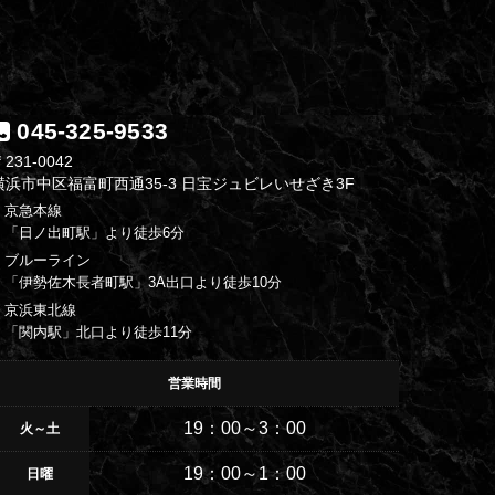
045-325-9533
231-0042
横浜市中区福富町西通35-3 日宝ジュビレいせざき3F
・京急本線
「日ノ出町駅」より徒歩6分
・ブルーライン
「伊勢佐木長者町駅」3A出口より徒歩10分
・京浜東北線
「関内駅」北口より徒歩11分
営業時間
19：00～3：00
火～土
19：00～1：00
日曜