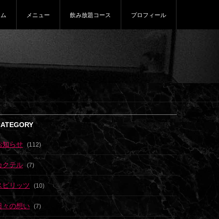
ーム
メニュー
飲み放題コース
プロフィール
CATEGORY
お知らせ
(112)
カクテル
(7)
スピリッツ
(10)
日々の想い
(7)