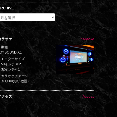
RCHIVE
カラオケ
Karaoke
・機種
OYSOUND X1
・モニターサイズ
50インチ × 2
32インチ× 1
・カラオケチャージ
￥1,000(歌い放題)
アクセス
Access